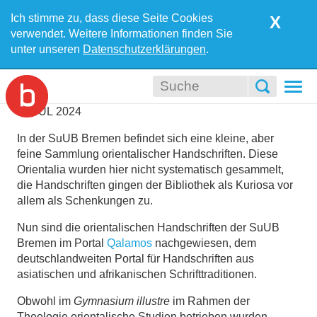
Ich stimme zu, dass diese Seite Cookies
X
verwendet. Weitere Informationen finden Sie
unter unseren
Datenschutzerklärungen
.
Togg
navi
23
JUL
2024
In der SuUB Bremen befindet sich eine kleine, aber
feine Sammlung orientalischer Handschriften. Diese
Orientalia wurden hier nicht systematisch gesammelt,
die Handschriften gingen der Bibliothek als Kuriosa vor
allem als Schenkungen zu.
Nun sind die orientalischen Handschriften der SuUB
Bremen im Portal
Qalamos
nachgewiesen, dem
deutschlandweiten Portal für Handschriften aus
asiatischen und afrikanischen Schrifttraditionen.
Obwohl im
Gymnasium illustre
im Rahmen der
Theologie orientalische Studien betrieben wurden,