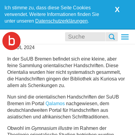
Ich stimme zu, dass diese Seite Cookies
X
verwendet. Weitere Informationen finden Sie
unter unseren
Datenschutzerklärungen
.
Togg
navi
23
JUL
2024
In der SuUB Bremen befindet sich eine kleine, aber
feine Sammlung orientalischer Handschriften. Diese
Orientalia wurden hier nicht systematisch gesammelt,
die Handschriften gingen der Bibliothek als Kuriosa vor
allem als Schenkungen zu.
Nun sind die orientalischen Handschriften der SuUB
Bremen im Portal
Qalamos
nachgewiesen, dem
deutschlandweiten Portal für Handschriften aus
asiatischen und afrikanischen Schrifttraditionen.
Obwohl im
Gymnasium illustre
im Rahmen der
Theologie orientalische Studien betrieben wurden,