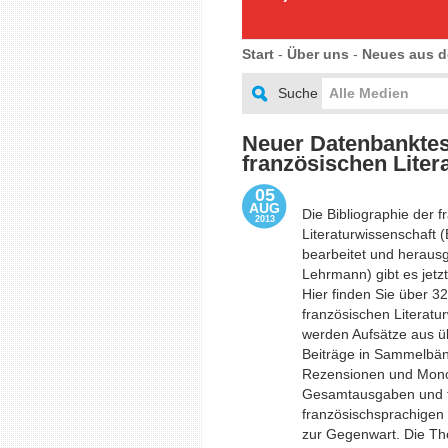
Start
-
Über uns
-
Neues aus d
Suche
Alle Medien
Neuer Datenbanktest
französischen Liter
05
AUG
Die Bibliographie der 
2013
Literaturwissenschaft 
bearbeitet und heraus
Lehrmann) gibt es jetz
Hier finden Sie über 3
französischen Literatu
werden Aufsätze aus üb
Beiträge in Sammelbänd
Rezensionen und Mono
Gesamtausgaben und te
französischsprachigen 
zur Gegenwart. Die Th