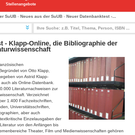
Stellenangebote
er SuUB
-
Neues aus der SuUB
-
Neuer Datenbanktest -...
 - Klapp-Online, die Bibliographie der
aturwissenschaft
französischen
(Begründet von Otto Klapp,
gegeben von Astrid Klapp-
t auch als Online-Datenbank.
20.000 Literaturnachweisen zur
rwissenschaft. Verzeichnet
er 1.400 Fachzeitschriften,
en, Universitätsschriften,
graphien, aber auch
xtkritische Einzelausgaben der
Literatur von den Anfängen bis
emenbereiche Theater, Film und Medienwissenschaften gehören