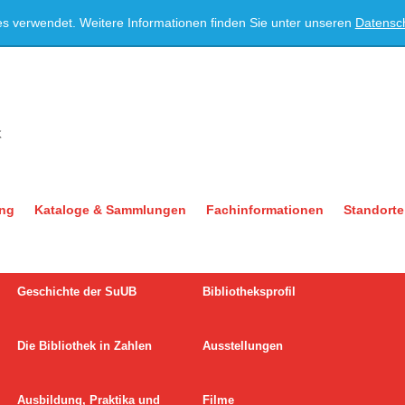
es verwendet. Weitere Informationen finden Sie unter unseren
Datensc
ung
Kataloge & Sammlungen
Fachinformationen
Standorte
Geschichte der SuUB
Bibliotheksprofil
Die Bibliothek in Zahlen
Ausstellungen
Ausbildung, Praktika und
Filme