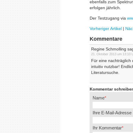
ebenfalls zum Spektrum
erfolgen jährlich.
Der Testzugang via
ww
Vorheriger Artikel
|
Näch
Kommentare
Regine Schmolling sag
21. Oktober 2013 um 13:10 
Für eine nachträglich d
intuitiv nutzbar! Endl
Literatursuche.
Kommentar schreibe
Name
Ihre E-Mail-Adresse
Ihr Kommentar