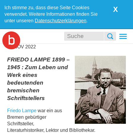
Ich stimme zu, dass diese Seite Cookies
X
verwendet. Weitere Informationen finden Sie
unter unseren
Datenschutzerklärungen
.
Togg
navi
21
NOV
2022
FRIEDO LAMPE 1899 –
1945 : Zum Leben und
Werk eines
bedeutenden
bremischen
Schriftstellers
Friedo Lampe
war ein aus
Bremen gebürtiger
Schriftsteller,
Literaturhistoriker, Lektor und Bibliothekar.