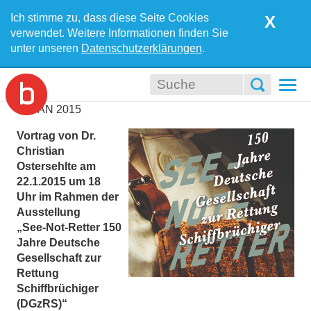
Ich stimme zu, dass diese Seite Cookies
X
verwendet. Weitere Informationen finden Sie
unter unseren
Datenschutzerklärungen
.
Togg
navi
15
JAN
2015
Vortrag von Dr.
Christian
Ostersehlte am
22.1.2015 um 18
Uhr im Rahmen der
Ausstellung
„See-Not-Retter 150
Jahre Deutsche
Gesellschaft zur
Rettung
Schiffbrüchiger
(DGzRS)“