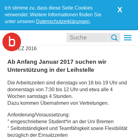
Ich stimme zu, dass diese Seite Cookies
X
verwendet. Weitere Informationen finden Sie
unter unseren
Datenschutzerklärungen
.
Togg
navi
22
DEZ
2016
Ab Anfang Januar 2017 suchen wir
Unterstützung in der Leihstelle
Die Arbeitszeiten sind dienstags von 16 bis 19 Uhr und
donnerstags von 7:30 bis 12 Uhr und etwa alle 4
Wochen samstags 4 Stunden.
Dazu kommen Übernahmen von Vertretungen.
Anforderung/Voraussetzung:
° eingeschriebene Student*in an der Uni Bremen
° Selbstständigkeit und Teamfähigkeit sowie Flexibilität
bezüglich der Einsatzzeiten