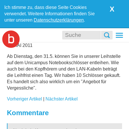
Ich stimme zu, dass diese Seite Cookies
X
verwendet. Weitere Informationen finden Sie
unter unseren
Datenschutzerklärungen
.
Togg
navi
30
MAI
2011
Ab Dienstag, den 31.5. können Sie in unserer Leihstelle
auf dem Unicampus Notebookschlösser entleihen. Wie
auch bei den Kopfhörern und den LAN-Kabeln beträgt
die Leihfrist einen Tag. Wir haben 10 Schlösser gekauft.
Es handelt sich also wirklich um ein "Angebot für
Vergessliche".
Vorheriger Artikel
|
Nächster Artikel
Kommentare