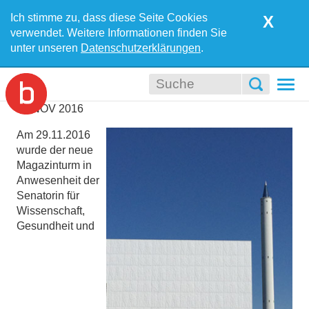
Ich stimme zu, dass diese Seite Cookies
X
verwendet. Weitere Informationen finden Sie
unter unseren
Datenschutzerklärungen
.
Togg
navi
28
NOV
2016
Am 29.11.2016
wurde der neue
Magazinturm in
Anwesenheit der
Senatorin für
Wissenschaft,
Gesundheit und