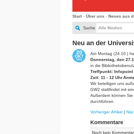
Start
-
Über uns
-
Neues aus d
Suche
Alle Medien
Neu an der Universi
20
Am Montag (24.10.) ha
OKT
Donnerstag, den 27.1
2011
in die Bibliotheksbenu
Treffpunkt: Infopoint
Zeit: 11 - 12 Uhr Anm
Wir beteiligen uns au
GW2 stattfindet mit ei
Außerdem können Sie h
durchführen.
Vorheriger Artikel
|
Näch
Kommentare
Noch kein Kommentar