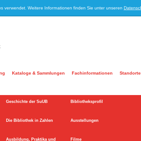
es verwendet. Weitere Informationen finden Sie unter unseren
Datensc
ung
Kataloge & Sammlungen
Fachinformationen
Standorte
Geschichte der SuUB
Bibliotheksprofil
Die Bibliothek in Zahlen
Ausstellungen
Ausbildung, Praktika und
Filme