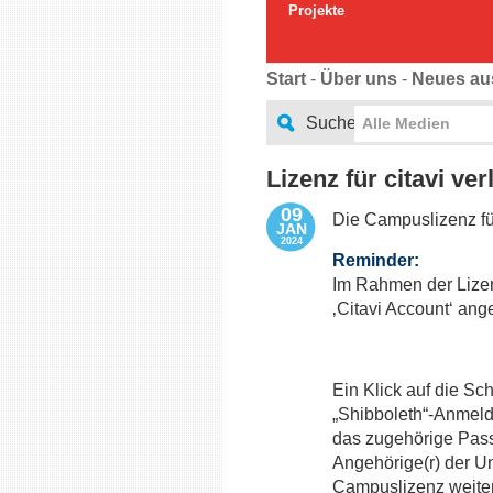
Projekte
Start
-
Über uns
-
Neues au
Suche
Alle Medien
Lizenz für citavi ver
09
Die Campuslizenz f
JAN
2024
Reminder:
Im Rahmen der Lize
‚Citavi Account‘ ang
Ein Klick auf die Sch
„Shibboleth“-Anmel
das zugehörige Pass
Angehörige(r) der Un
Campuslizenz weiter