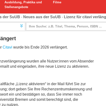
Ausbildung, Praktika und
Filme
Stellenangebote
s der SuUB
-
Neues aus der SuUB
-
Lizenz für citavi verläng
längert
ür
Citavi
wurde bis Ende 2026 verlängert.
nzverlängerung wurden alle Nutzer:innen vom Absender
emailt und eingeladen, ihre neue Lizenz zu aktivieren.
altfläche „Lizenz aktivieren“ in der Mail führt Sie zur
dung; dort geben Sie Ihre Rechenzentrumskennung und
wort ein und bestätigen so, dass Sie immer noch
iversität Bremen und somit berechtigt sind, die
 zu nutzen.