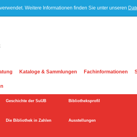
 verwendet. Weitere Informationen finden Sie unter unseren
Dat
atung
Kataloge & Sammlungen
Fachinformationen
en
Geschichte der SuUB
Bibliotheksprofil
Die Bibliothek in Zahlen
Ausstellungen