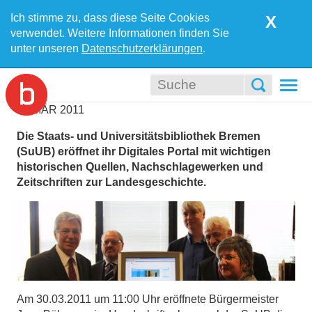
Ich stimme zu, dass diese Seite Cookies
X
verwendet. Weitere Informationen finden Sie
unter unseren
Datenschutzerklärungen
.
Togg
navi
29
MÄR
2011
Die Staats- und Universitätsbibliothek Bremen
(SuUB) eröffnet ihr Digitales Portal mit wichtigen
historischen Quellen, Nachschlagewerken und
Zeitschriften zur Landesgeschichte.
Am 30.03.2011 um 11:00 Uhr eröffnete Bürgermeister