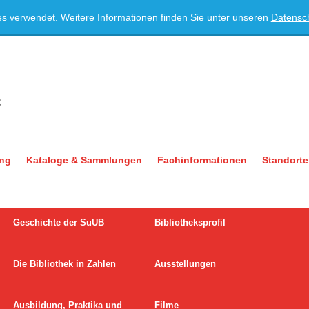
es verwendet. Weitere Informationen finden Sie unter unseren
Datensc
ung
Kataloge & Sammlungen
Fachinformationen
Standorte
Geschichte der SuUB
Bibliotheksprofil
Die Bibliothek in Zahlen
Ausstellungen
Ausbildung, Praktika und
Filme