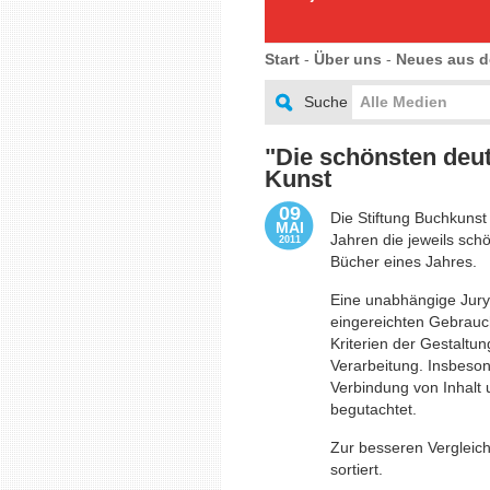
Start
-
Über uns
-
Neues aus d
Suche
Alle Medien
"Die schönsten deu
Kunst
09
Die Stiftung Buchkunst 
MAI
Jahren die jeweils sch
2011
Bücher eines Jahres.
Eine unabhängige Jury 
eingereichten Gebrau
Kriterien der Gestaltu
Verarbeitung. Insbeson
Verbindung von Inhalt
begutachtet.
Zur besseren Vergleic
sortiert.