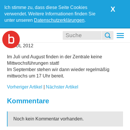
Ich stimme zu, dass diese Seite Cookies
X
verwendet. Weitere Informationen finden Sie
unter unseren
Datenschutzerklärungen
.
Togg
navi
05
JUL
2012
Im Juli und August finden in der Zentrale keine
Mittwochsführungen statt!
Im September stehen wir dann wieder regelmäßig
mittwochs um 17 Uhr bereit.
Vorheriger Artikel
|
Nächster Artikel
Kommentare
Noch kein Kommentar vorhanden.