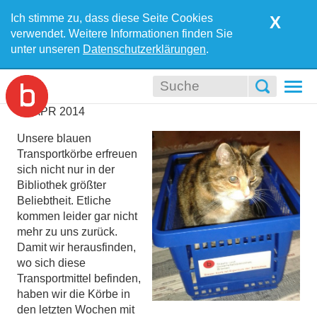
Ich stimme zu, dass diese Seite Cookies
X
verwendet. Weitere Informationen finden Sie
unter unseren
Datenschutzerklärungen
.
Togg
navi
01
APR
2014
Unsere blauen
Transportkörbe erfreuen
sich nicht nur in der
Bibliothek größter
Beliebtheit. Etliche
kommen leider gar nicht
mehr zu uns zurück.
Damit wir herausfinden,
wo sich diese
Transportmittel befinden,
haben wir die Körbe in
den letzten Wochen mit