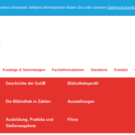
ookies verwendet. Weitere Informationen finden Sie unter unseren
Datenschutzerk
Kataloge & Sammlungen
Fachinformationen
Standorte
Kontakt
Geschichte der SuUB
Bibliotheksprofil
Die Bibliothek in Zahlen
Ausstellungen
Ausbildung, Praktika und
Filme
Stellenangebote