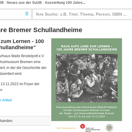
UB
-
Neues aus der SuUB
-
Ausstellung 100 Jahre...
hre Bremer Schullandheime
 zum Lernen - 100
hullandheime"
rhaus Walle Brodelpott e.V.
chulmuseum Bremen eine
rt, in der die Geschichte der
sentiert wird.
m 13.11.2022 im Foyer der
en
 Artikel
rhanden.