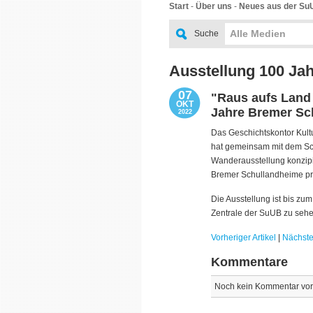
Start
-
Über uns
-
Neues aus der Su
Alle Medien
Suche
Ausstellung 100 Ja
07
"Raus aufs Land
OKT
Jahre Bremer Sc
2022
Das Geschichtskontor Kultu
hat gemeinsam mit dem S
Wanderausstellung konzipie
Bremer Schullandheime prä
Die Ausstellung ist bis zu
Zentrale der SuUB zu seh
Vorheriger Artikel
|
Nächster
Kommentare
Noch kein Kommentar vo