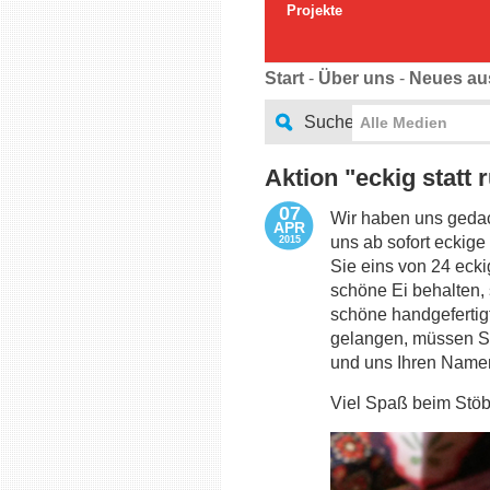
Projekte
Start
-
Über uns
-
Neues au
Suche
Alle Medien
Aktion "eckig statt 
07
Wir haben uns gedach
APR
uns ab sofort eckige
2015
Sie eins von 24 ecki
schöne Ei behalten,
schöne handgefertig
gelangen, müssen Si
und uns Ihren Name
Viel Spaß beim Stöb