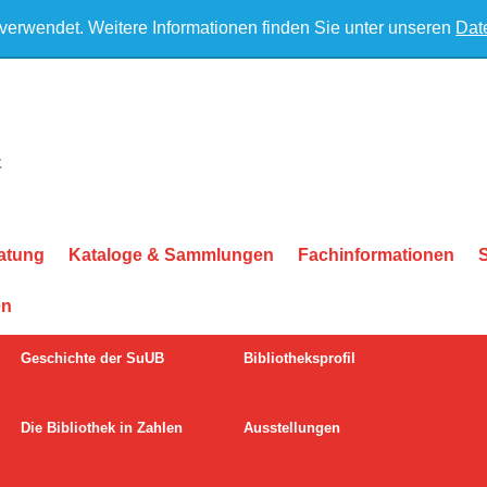
 verwendet. Weitere Informationen finden Sie unter unseren
Dat
atung
Kataloge & Sammlungen
Fachinformationen
en
Geschichte der SuUB
Bibliotheksprofil
Die Bibliothek in Zahlen
Ausstellungen