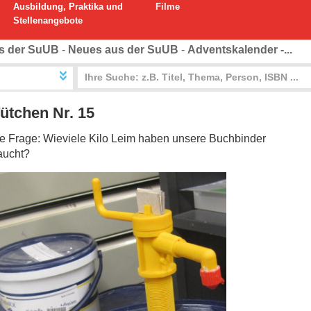
Ausbildung, Praktika und
Filme
Stellenangebote
s der SuUB
-
Neues aus der SuUB
-
Adventskalender -...
ütchen Nr. 15
die Frage: Wieviele Kilo Leim haben unsere Buchbinder
aucht?