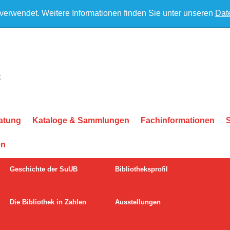
 verwendet. Weitere Informationen finden Sie unter unseren
Dat
atung
Kataloge & Sammlungen
Fachinformationen
en
Geschichte der SuUB
Bibliotheksprofil
Die Bibliothek in Zahlen
Ausstellungen