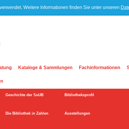
 verwendet. Weitere Informationen finden Sie unter unseren
Dat
atung
Kataloge & Sammlungen
Fachinformationen
en
Geschichte der SuUB
Bibliotheksprofil
Die Bibliothek in Zahlen
Ausstellungen