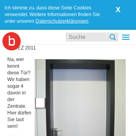
Ich stimme zu, dass diese Seite Cookies
X
verwendet. Weitere Informationen finden Sie
unter unseren
Datenschutzerklärungen
.
Togg
navi
09
DEZ
2011
Na, wer
kennt
diese Tür?
Wir haben
sogar 4
davon in
der
Zentrale.
Hier dürfen
Sie laut
sein!