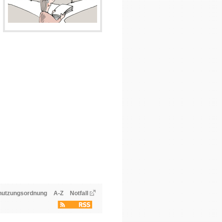
nutzungsordnung
A-Z
Notfall