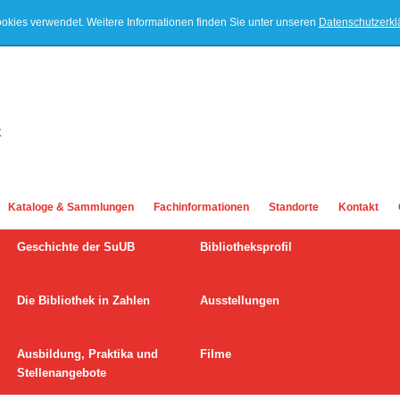
ookies verwendet. Weitere Informationen finden Sie unter unseren
Datenschutzerk
Kataloge & Sammlungen
Fachinformationen
Standorte
Kontakt
Geschichte der SuUB
Bibliotheksprofil
Die Bibliothek in Zahlen
Ausstellungen
Ausbildung, Praktika und
Filme
Stellenangebote