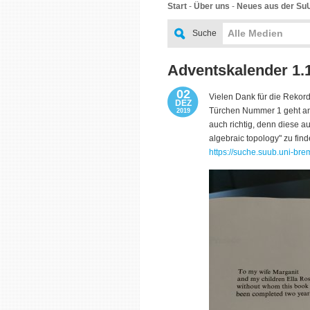
Start
-
Über uns
-
Neues aus der Su
Alle Medien
Suche
Adventskalender 1.1
02
Vielen Dank für die Rekord
DEZ
Türchen Nummer 1 geht an 
2019
auch richtig, denn diese a
algebraic topology" zu find
https://suche.suub.uni-b