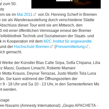
al zum 50.
sty
dem sie im
Mai 2011
von Dr. Henning Scherf in Bremen
te sie als Wanderausstellung durch verschiedene Städte
bschluss dieser Tour wird sie am Mittwoch, den
 mit einer öffentlichen Vernissage erneut der Bremer
r Teilbibliothek Technik und Sozialwesen der Staats- und
ek in Kooperation mit dem
M2C Institut für angewandte
und der
Hochschule Bremen
(
Pressemitteilung
,
ich gemacht.
t Werke der Künstler Blas Calle Sirpa, Sofía Chipana, Lilia
ez Massi, Gustavo Limachi, Roberto Mamani
Motta Krauss, Deynar Terrazas, Justo Martín Tola Luna
án. Sie kann während der Öffnungszeiten der
 Fr 9 - 18 Uhr und Sa 10 - 13 Uhr, in den Semesterferien Mo
ht werden.
ssage
we-Navarro (Amnesty International): „Grupo APACHETA -