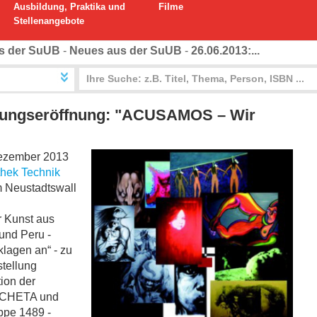
Ausbildung, Praktika und
Filme
Stellenangebote
s der SuUB
-
Neues aus der SuUB
-
26.06.2013:...
llungseröffnung: "ACUSAMOS – Wir
ezember 2013
othek Technik
 Neustadtswall
r Kunst aus
und Peru -
agen an“ - zu
stellung
ion der
ACHETA und
ppe 1489 -