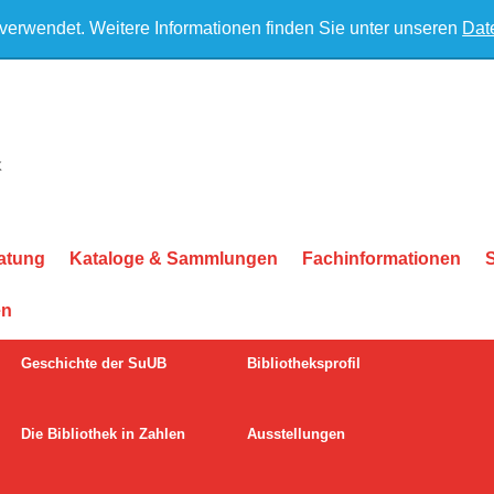
 verwendet. Weitere Informationen finden Sie unter unseren
Dat
atung
Kataloge & Sammlungen
Fachinformationen
en
Geschichte der SuUB
Bibliotheksprofil
Die Bibliothek in Zahlen
Ausstellungen