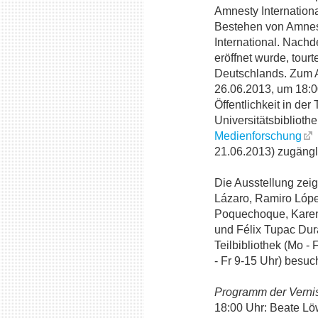
Amnesty Internation
Bestehen von Amne
International. Nach
eröffnet wurde, tour
Deutschlands. Zum A
26.06.2013, um 18:00
Öffentlichkeit in de
Universitätsbiblioth
Medienforschung
21.06.2013) zugängl
Die Ausstellung zeig
Lázaro, Ramiro Lóp
Poquechoque, Karen 
und Félix Tupac Dur
Teilbibliothek (Mo -
- Fr 9-15 Uhr) besuc
Programm der Verni
18:00 Uhr: Beate Lö