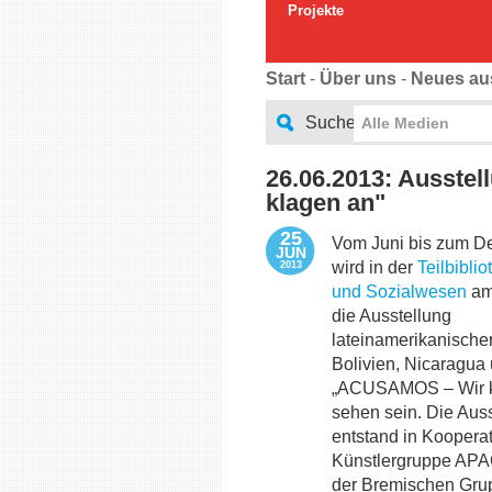
Projekte
Start
-
Über uns
-
Neues au
Suche
Alle Medien
26.06.2013: Ausste
klagen an"
25
Vom Juni bis zum D
JUN
wird in der
Teilbibli
2013
und Sozialwesen
am
die Ausstellung
lateinamerikanische
Bolivien, Nicaragua 
„ACUSAMOS – Wir kl
sehen sein. Die Aus
entstand in Kooperat
Künstlergruppe AP
der Bremischen Gru