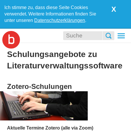
Ich stimme zu, dass diese Seite Cookies
X
verwendet. Weitere Informationen finden Sie
unter unseren
Datenschutzerklärungen
.
Togg
navi
Schulungsangebote zu
Literaturverwaltungssoftware
Zotero-Schulungen
Aktuelle Termine Zotero (alle via Zoom)