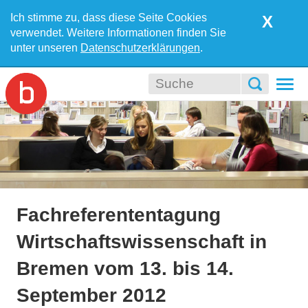
Ich stimme zu, dass diese Seite Cookies
X
verwendet. Weitere Informationen finden Sie
unter unseren
Datenschutzerklärungen
.
Togg
navi
Fachreferententagung
Wirtschaftswissenschaft in
Bremen vom 13. bis 14.
September 2012