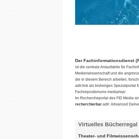
Der
Fachinformationsdienst (
ist die zentrale Anlaufstelle für Fac
Medienwissenschaft und die angrenze
die in diesem Bereich arbeiten, forsc
adlr.link als bisheriges Spezialporta
Fachrepositoriums media/rep/ .
Im Rechercheportal des FID Media si
recherchierbar
.adlr: Advanced Deliv
Virtuelles Bücherregal
Theater- und Filmwissensch