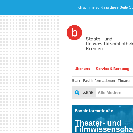
Ich stimme zu, dass diese Seite C
Über uns
Service & Beratung
Start
-
Fachinformationen
-
Theater-
Alle Medien
Suche
Fachinformationen
Theater- und
Filmwissenscha