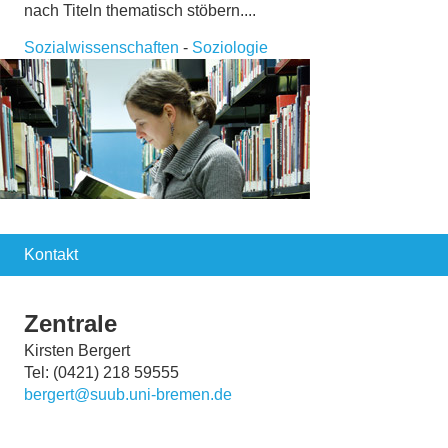
nach Titeln thematisch stöbern....
Sozialwissenschaften
-
Soziologie
Kontakt
Zentrale
Kirsten Bergert
Tel: (0421) 218 59555
bergert@suub.uni-bremen.de