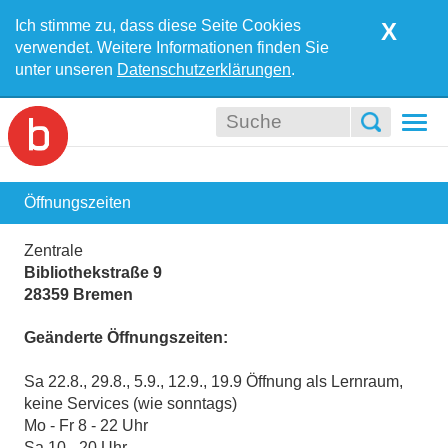
Ich stimme zu, dass diese Seite Cookies
X
verwendet. Weitere Informationen finden Sie
unter unseren
Datenschutzerklärungen
.
Togg
navi
Öffnungszeiten
Zentrale
Bibliothekstraße 9
28359 Bremen
Geänderte Öffnungszeiten:
Sa 22.8., 29.8., 5.9., 12.9., 19.9 Öffnung als Lernraum,
keine Services (wie sonntags)
Mo - Fr 8 - 22 Uhr
Sa 10 - 20 Uhr