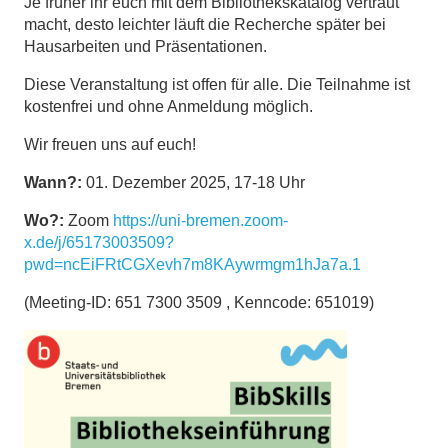
Je früher ihr euch mit dem Bibliothekskatalog vertraut
macht, desto leichter läuft die Recherche später bei
Hausarbeiten und Präsentationen.
Diese Veranstaltung ist offen für alle. Die Teilnahme ist
kostenfrei und ohne Anmeldung möglich.
Wir freuen uns auf euch!
Wann?:
01. Dezember 2025, 17-18 Uhr
Wo?:
Zoom
https://uni-bremen.zoom-
x.de/j/65173003509?
pwd=ncEiFRtCGXevh7m8KAywrmgm1hJa7a.1
(Meeting-ID: 651 7300 3509 , Kenncode: 651019)