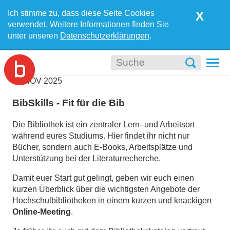
Ich stimme zu, dass diese Seite Cookies
X
verwendet. Weitere Informationen finden Sie
unter unseren
Datenschutzerklärungen
.
Togg
navi
19
NOV
2025
BibSkills - Fit für die Bib
Die Bibliothek ist ein zentraler Lern- und Arbeitsort
während eures Studiums. Hier findet ihr nicht nur
Bücher, sondern auch E-Books, Arbeitsplätze und
Unterstützung bei der Literaturrecherche.
Damit euer Start gut gelingt, geben wir euch einen
kurzen Überblick über die wichtigsten Angebote der
Hochschulbibliotheken in einem kurzen und knackigen
Online-Meeting
.